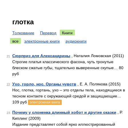
глотка
Толкование
Перевод
Книги
все
электронные книги
аудиокниги
Сюрприз для Александрины
, Наталия Ломовская (2011)
21
Строгие платья классического фасона, чуть тронутые
блеском сжатые губы, тщательно выверенные скупые… 80
руб
Ухо, горло, нос. Органы чувств
, Е. А. Полякова (2015)
22
Нос, глотка, гортань, ухо – это отделы тела, находящиеся в
тесном контакте с окружающей средой и защищающие…
109 руб
электронная книга
Почему у слоненка длинный хобот и другие сказки
, Р.
23
Киплинг (2009)
Издание представляет собой ярко иллюстрированный