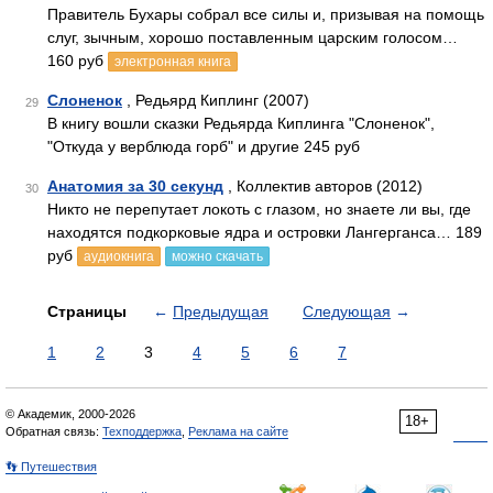
Правитель Бухары собрал все силы и, призывая на помощь
слуг, зычным, хорошо поставленным царским голосом…
160 руб
электронная книга
Слоненок
, Редьярд Киплинг (2007)
29
В книгу вошли сказки Редьярда Киплинга "Слоненок",
"Откуда у верблюда горб" и другие 245 руб
Анатомия за 30 секунд
, Коллектив авторов (2012)
30
Никто не перепутает локоть с глазом, но знаете ли вы, где
находятся подкорковые ядра и островки Лангерганса… 189
руб
аудиокнига
можно скачать
Страницы
←
Предыдущая
Следующая
→
1
2
3
4
5
6
7
© Академик, 2000-2026
18+
Обратная связь:
Техподдержка
,
Реклама на сайте
👣 Путешествия